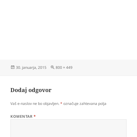
Objavljeno
Polna
30. januarja, 2015
800 × 449
dne
velikost
Dodaj odgovor
Vaš e-naslov ne bo objavljen.
*
označuje zahtevana polja
KOMENTAR
*