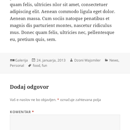
quam felis, ultricies nlor sit amet, consectetuer
adipiscing elit. Aenean commodo ligula eget dolor.
Aenean massa. Cum sociis natoque penatibus et
magnis dis parturient montes, nascetur ridiculus
mus. Donec quam felis, ultricies nec, pellentesque
eu, pretium quis, sem.
Format
Objavljeno
Avtor
Kategorije
Galerija
24. januarja, 2013
Dzoni Wajsmiler
News
,
Oznake
dne
Personal
food
,
fun
Dodaj odgovor
Vaš e-naslov ne bo objavljen.
*
označuje zahtevana polja
KOMENTAR
*