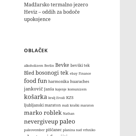
Madžarsko termalno jezero
Heviz – oddih za bodoče
upokojence
OBLAČEK
Bevke
bevški tek
alkoholizem
Berlin
bosonogi tek
Bled
ebay
Finance
food
fun
harmonika
huaraches
jankovič
Janša
kajenje
komunizem
košarka
KZS
kralj živali
ljubljanski maraton
mali kraški maraton
marko roblek
Nathan
paleo
nevergiveup
piščanec
paleovember
planina nad vrhniko