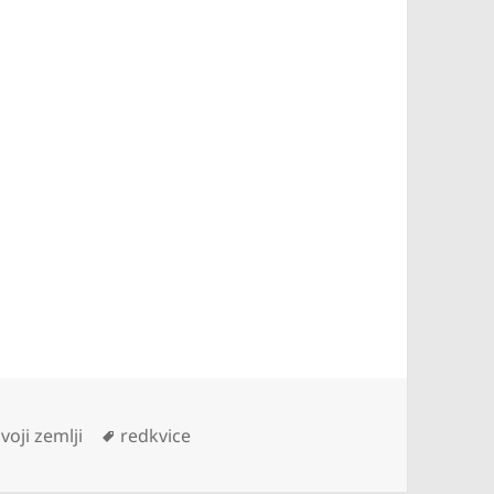
gorije
Oznake
voji zemlji
redkvice