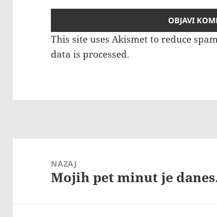
This site uses Akismet to reduce spa
data is processed.
Navigacija
prispevka
NAZAJ
Mojih pet minut je danes.
Prejšnji
prispevek: