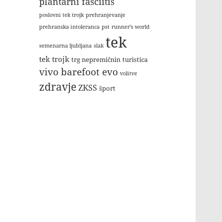
plantarni fasciitis
poslovni tek trojk
prehranjevanje
prehranska intoleranca
pst
runner's world
tek
semenarna ljubljana
slak
tek trojk
trg nepremičnin
turistica
vivo barefoot evo
volitve
zdravje
ZKSS
šport