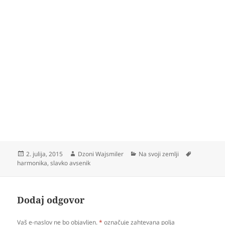
Objavljeno
Avtor
Kategorije
Oznake
2. julija, 2015
Dzoni Wajsmiler
Na svoji zemlji
dne
harmonika
,
slavko avsenik
Dodaj odgovor
Vaš e-naslov ne bo objavljen.
*
označuje zahtevana polja