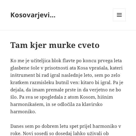
Kosovarjevi…
MENI
IN
GRADNIKI
Tam kjer murke cveto
Ko me je učiteljica blok flavte po koncu prvega leta
glasbene šole v prisotnosti ata Kosa vprašala, kateri
inštrument bi rad igral naslednje leto, sem po zelo
kratkem razmisleku butnil ven: kitaro bi igral. Pa je
dejala, da imam premale prste in da verjetno ne bo
šlo. Pa sva se spogledala z atom Kosom, hišnim
harmonikašem, in se odločila za klavirsko
harmoniko.
Danes sem po dobrem letu spet prijel harmoniko v
roke. Novi sosedi so dosedaj lahko uživali ob