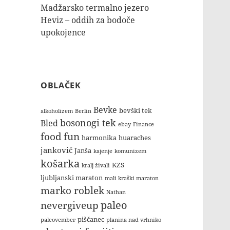
Madžarsko termalno jezero
Heviz – oddih za bodoče
upokojence
OBLAČEK
Bevke
bevški tek
alkoholizem
Berlin
bosonogi tek
Bled
ebay
Finance
food
fun
harmonika
huaraches
jankovič
Janša
kajenje
komunizem
košarka
KZS
kralj živali
ljubljanski maraton
mali kraški maraton
marko roblek
Nathan
paleo
nevergiveup
piščanec
paleovember
planina nad vrhniko