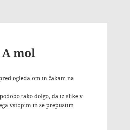
e A mol
m pred ogledalom in čakam na
podobo tako dolgo, da iz slike v
ega vstopim in se prepustim