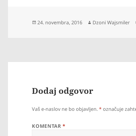
Objavljeno
Avtor
24. novembra, 2016
Dzoni Wajsmiler
dne
Dodaj odgovor
Vaš e-naslov ne bo objavljen.
*
označuje zaht
KOMENTAR
*