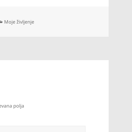
Kategorije
Moje življenje
evana polja