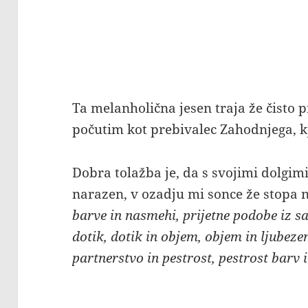
Ta melanholična jesen traja že čisto p
počutim kot prebivalec Zahodnjega, kje
Dobra tolažba je, da s svojimi dolgi
narazen, v ozadju mi sonce že stopa n
barve in nasmehi, prijetne podobe iz san
dotik, dotik in objem, objem in ljubezen
partnerstvo in pestrost, pestrost barv 