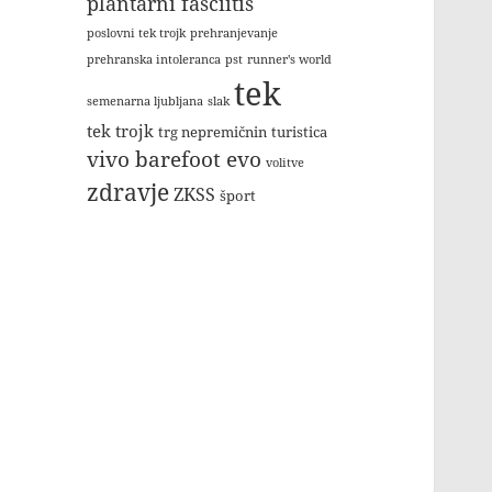
plantarni fasciitis
poslovni tek trojk
prehranjevanje
prehranska intoleranca
pst
runner's world
tek
semenarna ljubljana
slak
tek trojk
trg nepremičnin
turistica
vivo barefoot evo
volitve
zdravje
ZKSS
šport