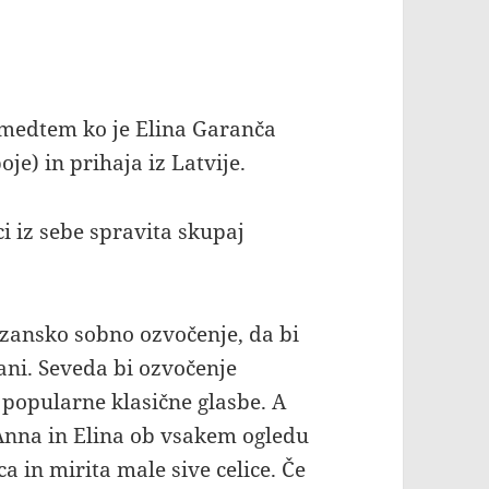
 medtem ko je Elina Garanča
e) in prihaja iz Latvije.
i iz sebe spravita skupaj
ozansko sobno ozvočenje, da bi
rani. Seveda bi ozvočenje
 popularne klasične glasbe. A
 Anna in Elina ob vsakem ogledu
a in mirita male sive celice. Če