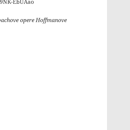
M9NK-EbUAao
bachove opere Hoffmanove