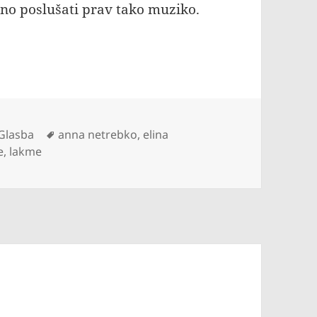
etno poslušati prav tako muziko.
…
Kategorije
Oznake
Glasba
anna netrebko
,
elina
e
,
lakme