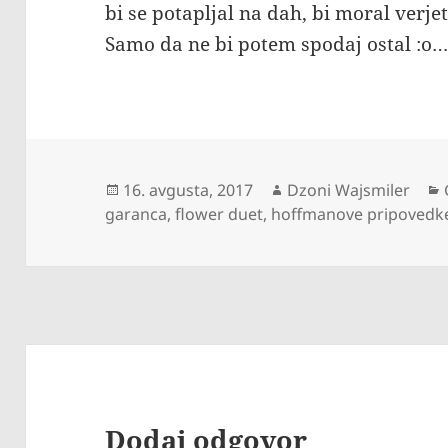
bi se potapljal na dah, bi moral verj
Samo da ne bi potem spodaj ostal :o
Objavljeno
Avtor
16. avgusta, 2017
Dzoni Wajsmiler
dne
garanca
,
flower duet
,
hoffmanove pripovedk
Dodaj odgovor