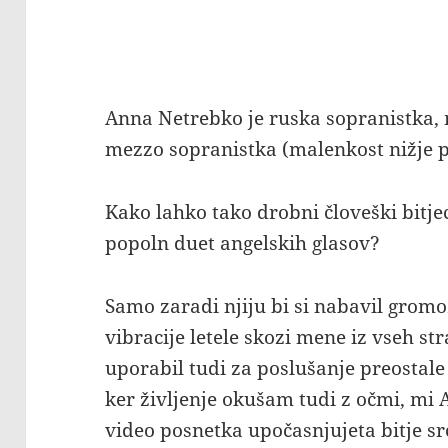
Anna Netrebko je ruska sopranistka,
mezzo sopranistka (malenkost nižje poj
Kako lahko tako drobni človeški bitjec
popoln duet angelskih glasov?
Samo zaradi njiju bi si nabavil grom
vibracije letele skozi mene iz vseh st
uporabil tudi za poslušanje preostale
ker življenje okušam tudi z očmi, mi
video posnetka upočasnjujeta bitje src