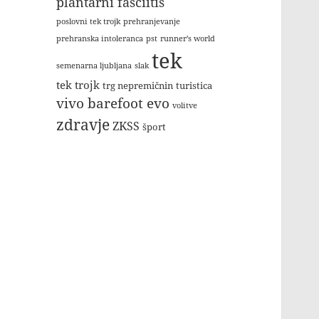
plantarni fasciitis
poslovni tek trojk
prehranjevanje
prehranska intoleranca
pst
runner's world
tek
semenarna ljubljana
slak
tek trojk
trg nepremičnin
turistica
vivo barefoot evo
volitve
zdravje
ZKSS
šport