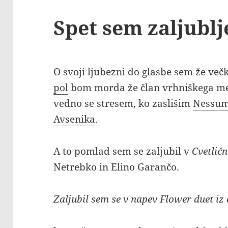
Spet sem zaljubl
O svoji ljubezni do glasbe sem že več
pol
bom morda že član vrhniškega me
vedno se stresem, ko zaslišim
Nessu
Avsenika
.
A to pomlad sem se zaljubil v
Cvetličn
Netrebko in Elino Garančo.
Zaljubil sem se v napev Flower duet i