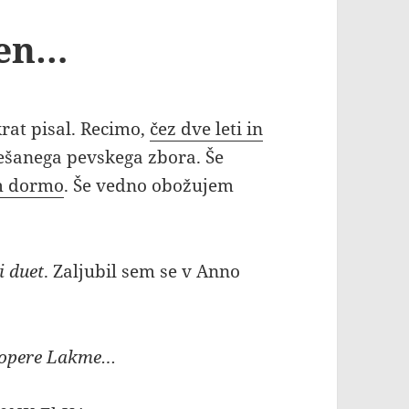
jen…
krat pisal. Recimo,
čez dve leti in
šanega pevskega zbora. Še
m dormo
. Še vedno obožujem
i duet
. Zaljubil sem se v Anno
z opere Lakme…