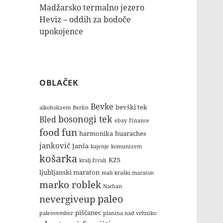
Madžarsko termalno jezero
Heviz – oddih za bodoče
upokojence
OBLAČEK
Bevke
bevški tek
alkoholizem
Berlin
bosonogi tek
Bled
ebay
Finance
food
fun
harmonika
huaraches
jankovič
Janša
kajenje
komunizem
košarka
KZS
kralj živali
ljubljanski maraton
mali kraški maraton
marko roblek
Nathan
paleo
nevergiveup
piščanec
paleovember
planina nad vrhniko