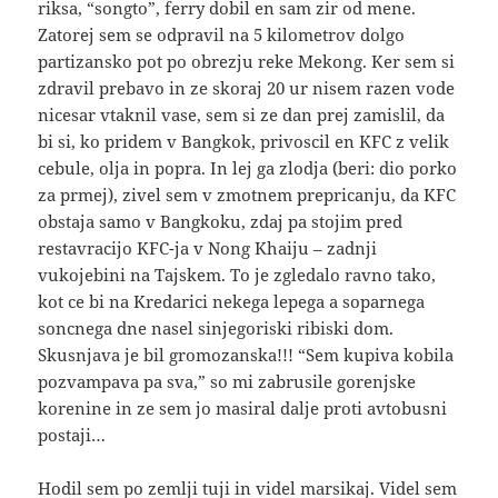
riksa, “songto”, ferry dobil en sam zir od mene.
Zatorej sem se odpravil na 5 kilometrov dolgo
partizansko pot po obrezju reke Mekong. Ker sem si
zdravil prebavo in ze skoraj 20 ur nisem razen vode
nicesar vtaknil vase, sem si ze dan prej zamislil, da
bi si, ko pridem v Bangkok, privoscil en KFC z velik
cebule, olja in popra. In lej ga zlodja (beri: dio porko
za prmej), zivel sem v zmotnem prepricanju, da KFC
obstaja samo v Bangkoku, zdaj pa stojim pred
restavracijo KFC-ja v Nong Khaiju – zadnji
vukojebini na Tajskem. To je zgledalo ravno tako,
kot ce bi na Kredarici nekega lepega a soparnega
soncnega dne nasel sinjegoriski ribiski dom.
Skusnjava je bil gromozanska!!! “Sem kupiva kobila
pozvampava pa sva,” so mi zabrusile gorenjske
korenine in ze sem jo masiral dalje proti avtobusni
postaji…
Hodil sem po zemlji tuji in videl marsikaj. Videl sem