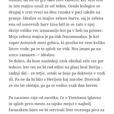
in isto majico nosil ze cel teden. Ostale kolegice so
skupaj v crni vreci na dnu ruzaka v paci cakale na
pranje. Idealne so majice zelene barve, saj je zelena
ena od osnovnih barv (zna bit) in se zato v njej
skrije veliko vec umazanije kot pa v beli na primer.
Moja zelena majica je pa itak fenomenalna. Je kot
super Astonish mini gobica, ki posrka ne vem koliko
litrov vode, pa se to sploh ne vidi. Nos imam pa na
sreco zamasen -> idealno.
Se dobro, da bom naslednji otok obiskal sele cez par
tednov, ker res ne bi rad edini na plazi bral Herija –
zadnji del – ze tetjic, ostali se bojo pa doktorje v vodi
sli. Pa ne da bi bilo s Herijem kaj narobe; Dnevnik
ze sto let obstaja, pa ga se vedno vsak dan berem.
Pa zacnimo raje od zacetka. Ce v Vientianu (glavno
in sploh prvo mesto za tajsko mejo) v najbolj
faranskem baru ne bi servirali liter tocenega piva za