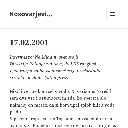
Kosovarjevi…
MENI
IN
GRADNIKI
17.02.2001
Intermezzo: Na Mladini svet stoji!
Direkcija Rolanja zahteva, da LDS razglasi
Ljubljenega vodjo za dosmrtnega predsednika
stranke in vlade. (sitno press)
Nikoli vec ne bom sel v vodo. Ni variante. Naredil
sem dve vecji neumnosti in zdaj bo spet trajalo
najmanj en mesec, da si bom upal sploh blizu vode
pridit.
V prvem kraju spet na Tajskem sem cakal na nocni
avtobus za Bangkok. Imel sem dve uri casa in glej ga