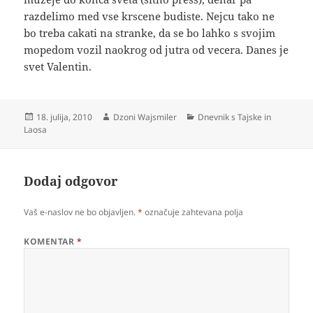
razdelimo med vse krscene budiste. Nejcu tako ne
bo treba cakati na stranke, da se bo lahko s svojim
mopedom vozil naokrog od jutra od vecera. Danes je
svet Valentin.
Objavljeno
Avtor
Kategorije
18. julija, 2010
Dzoni Wajsmiler
Dnevnik s Tajske in
dne
Laosa
Dodaj odgovor
Vaš e-naslov ne bo objavljen.
*
označuje zahtevana polja
KOMENTAR
*