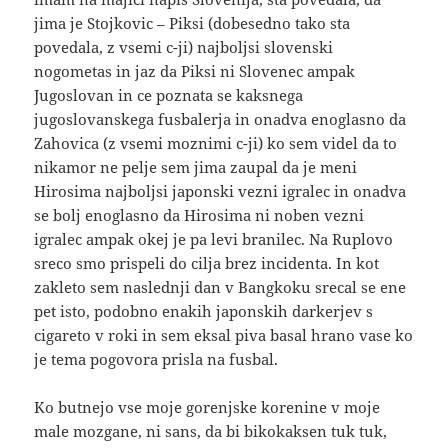
jima je Stojkovic – Piksi (dobesedno tako sta
povedala, z vsemi c-ji) najboljsi slovenski
nogometas in jaz da Piksi ni Slovenec ampak
Jugoslovan in ce poznata se kaksnega
jugoslovanskega fusbalerja in onadva enoglasno da
Zahovica (z vsemi moznimi c-ji) ko sem videl da to
nikamor ne pelje sem jima zaupal da je meni
Hirosima najboljsi japonski vezni igralec in onadva
se bolj enoglasno da Hirosima ni noben vezni
igralec ampak okej je pa levi branilec. Na Ruplovo
sreco smo prispeli do cilja brez incidenta. In kot
zakleto sem naslednji dan v Bangkoku srecal se ene
pet isto, podobno enakih japonskih darkerjev s
cigareto v roki in sem eksal piva basal hrano vase ko
je tema pogovora prisla na fusbal.
Ko butnejo vse moje gorenjske korenine v moje
male mozgane, ni sans, da bi bikokaksen tuk tuk,