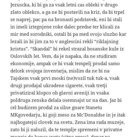
Jezuscka, ki bi ga za vsak letni cas obleki v drugo
zlato oblekco, a ga ne bi postavili na kriz, da bi trpel
se naprej, pac pa na bronasti podstavek, eni bi stali
in imeli iztegnjene roke dalec predse ter klicali za
mir med sorodniki, ostali bi pa med svojo sluzbo kar
lezali in bi jim za to v anglescini rekli “riklajning
kristus”. “Skandal” bi rekel strazal bosanske kule iz
Oslovskih let. Vem, da je napaka, da ne studiram
ekonomije, ampak ce bi vsak tempelj prodal samo
delcek svojega inventarja, mislim da ne bi na
Tajskem vsak prvi moski (ne)vozil tuk tuk-a, vsak
drugi prodajal ukradene cigarete, vsak tretji
privatiziral klopco ob glavni aveniji in vsaka
poldruga zenska delala osemnajst ur na dan. Jaz bi
cel budizem prodal za silne gnare Stanetu
MKgovedarju, ki goji meso za Mc’Donaldse in je itak
najbogatejsi clovek na svetu. Zena ima rada muzeje,
zato bi ji nalozil, da te templje spremeni v privatne
muzeje do konca sveta (sitno press), denar pa