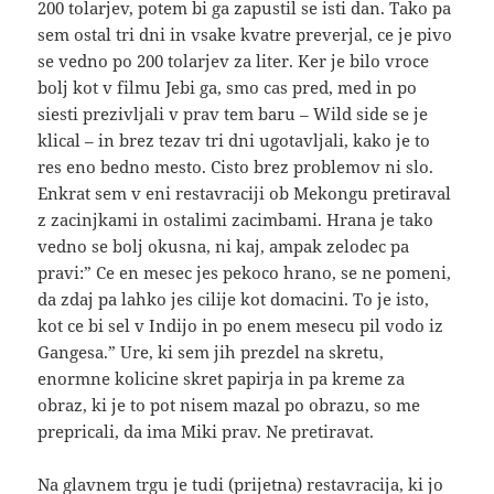
200 tolarjev, potem bi ga zapustil se isti dan. Tako pa
sem ostal tri dni in vsake kvatre preverjal, ce je pivo
se vedno po 200 tolarjev za liter. Ker je bilo vroce
bolj kot v filmu Jebi ga, smo cas pred, med in po
siesti prezivljali v prav tem baru – Wild side se je
klical – in brez tezav tri dni ugotavljali, kako je to
res eno bedno mesto. Cisto brez problemov ni slo.
Enkrat sem v eni restavraciji ob Mekongu pretiraval
z zacinjkami in ostalimi zacimbami. Hrana je tako
vedno se bolj okusna, ni kaj, ampak zelodec pa
pravi:” Ce en mesec jes pekoco hrano, se ne pomeni,
da zdaj pa lahko jes cilije kot domacini. To je isto,
kot ce bi sel v Indijo in po enem mesecu pil vodo iz
Gangesa.” Ure, ki sem jih prezdel na skretu,
enormne kolicine skret papirja in pa kreme za
obraz, ki je to pot nisem mazal po obrazu, so me
prepricali, da ima Miki prav. Ne pretiravat.
Na glavnem trgu je tudi (prijetna) restavracija, ki jo