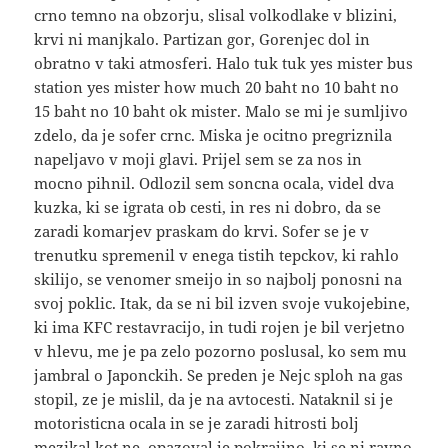
crno temno na obzorju, slisal volkodlake v blizini,
krvi ni manjkalo. Partizan gor, Gorenjec dol in
obratno v taki atmosferi. Halo tuk tuk yes mister bus
station yes mister how much 20 baht no 10 baht no
15 baht no 10 baht ok mister. Malo se mi je sumljivo
zdelo, da je sofer crnc. Miska je ocitno pregriznila
napeljavo v moji glavi. Prijel sem se za nos in
mocno pihnil. Odlozil sem soncna ocala, videl dva
kuzka, ki se igrata ob cesti, in res ni dobro, da se
zaradi komarjev praskam do krvi. Sofer se je v
trenutku spremenil v enega tistih tepckov, ki rahlo
skilijo, se venomer smeijo in so najbolj ponosni na
svoj poklic. Itak, da se ni bil izven svoje vukojebine,
ki ima KFC restavracijo, in tudi rojen je bil verjetno
v hlevu, me je pa zelo pozorno poslusal, ko sem mu
jambral o Japonckih. Se preden je Nejc sploh na gas
stopil, ze je mislil, da je na avtocesti. Nataknil si je
motoristicna ocala in se je zaradi hitrosti bolj
mezikal kot ne, opazoval je pokrajino, ki se ni ravno