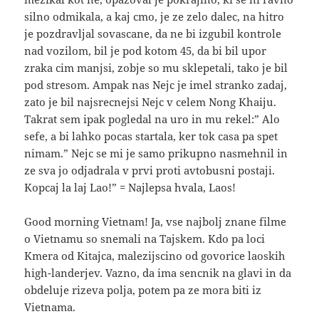
silno odmikala, a kaj cmo, je ze zelo dalec, na hitro
je pozdravljal sovascane, da ne bi izgubil kontrole
nad vozilom, bil je pod kotom 45, da bi bil upor
zraka cim manjsi, zobje so mu sklepetali, tako je bil
pod stresom. Ampak nas Nejc je imel stranko zadaj,
zato je bil najsrecnejsi Nejc v celem Nong Khaiju.
Takrat sem ipak pogledal na uro in mu rekel:” Alo
sefe, a bi lahko pocas startala, ker tok casa pa spet
nimam.” Nejc se mi je samo prikupno nasmehnil in
ze sva jo odjadrala v prvi proti avtobusni postaji.
Kopcaj la laj Lao!” = Najlepsa hvala, Laos!
Good morning Vietnam! Ja, vse najbolj znane filme
o Vietnamu so snemali na Tajskem. Kdo pa loci
Kmera od Kitajca, malezijscino od govorice laoskih
high-landerjev. Vazno, da ima sencnik na glavi in da
obdeluje rizeva polja, potem pa ze mora biti iz
Vietnama.