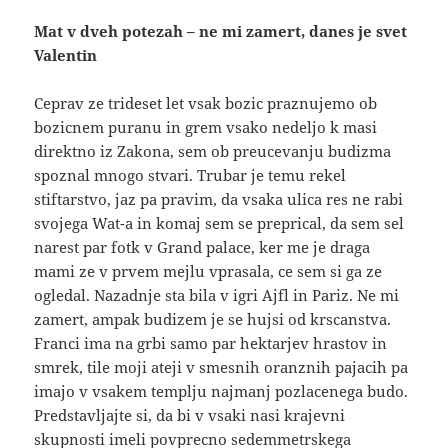
Mat v dveh potezah – ne mi zamert, danes je svet
Valentin
Ceprav ze trideset let vsak bozic praznujemo ob
bozicnem puranu in grem vsako nedeljo k masi
direktno iz Zakona, sem ob preucevanju budizma
spoznal mnogo stvari. Trubar je temu rekel
stiftarstvo, jaz pa pravim, da vsaka ulica res ne rabi
svojega Wat-a in komaj sem se preprical, da sem sel
narest par fotk v Grand palace, ker me je draga
mami ze v prvem mejlu vprasala, ce sem si ga ze
ogledal. Nazadnje sta bila v igri Ajfl in Pariz. Ne mi
zamert, ampak budizem je se hujsi od krscanstva.
Franci ima na grbi samo par hektarjev hrastov in
smrek, tile moji ateji v smesnih oranznih pajacih pa
imajo v vsakem templju najmanj pozlacenega budo.
Predstavljajte si, da bi v vsaki nasi krajevni
skupnosti imeli povprecno sedemmetrskega