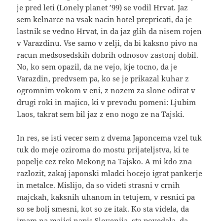
je pred leti (Lonely planet ’99) se vodil Hrvat. Jaz
sem kelnarce na vsak nacin hotel prepricati, da je
lastnik se vedno Hrvat, in da jaz glih da nisem rojen
v Varazdinu. Vse samo v zelji, da bi kaksno pivo na
racun medsosedskih dobrih odnosov zastonj dobil.
No, ko sem opazil, da ne vejo, kje tocno, da je
Varazdin, predvsem pa, ko se je prikazal kuhar z
ogromnim vokom v eni, z nozem za slone odirat v
drugi roki in majico, ki v prevodu pomeni: Ljubim
Laos, takrat sem bil jaz z eno nogo ze na Tajski.
In res, se isti vecer sem z dvema Japoncema vzel tuk
tuk do meje oziroma do mostu prijateljstva, ki te
popelje cez reko Mekong na Tajsko. A mi kdo zna
razlozit, zakaj japonski mladci hocejo igrat pankerje
in metalce. Mislijo, da so videti strasni v crnih
majckah, kaksnih uhanom in tetujem, v resnici pa
so se bolj smesni, kot so ze itak. Ko sta videla, da
imam na majici napis Slovenija, sta povedala, da