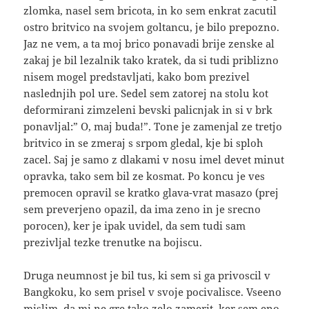
zlomka, nasel sem bricota, in ko sem enkrat zacutil
ostro britvico na svojem goltancu, je bilo prepozno.
Jaz ne vem, a ta moj brico ponavadi brije zenske al
zakaj je bil lezalnik tako kratek, da si tudi priblizno
nisem mogel predstavljati, kako bom prezivel
naslednjih pol ure. Sedel sem zatorej na stolu kot
deformirani zimzeleni bevski palicnjak in si v brk
ponavljal:” O, maj buda!”. Tone je zamenjal ze tretjo
britvico in se zmeraj s srpom gledal, kje bi sploh
zacel. Saj je samo z dlakami v nosu imel devet minut
opravka, tako sem bil ze kosmat. Po koncu je ves
premocen opravil se kratko glava-vrat masazo (prej
sem preverjeno opazil, da ima zeno in je srecno
porocen), ker je ipak uvidel, da sem tudi sam
prezivljal tezke trenutke na bojiscu.
Druga neumnost je bil tus, ki sem si ga privoscil v
Bangkoku, ko sem prisel v svoje pocivalisce. Vseeno
mislim, da mi ne gre tako zelo zamerit, ker sem eno