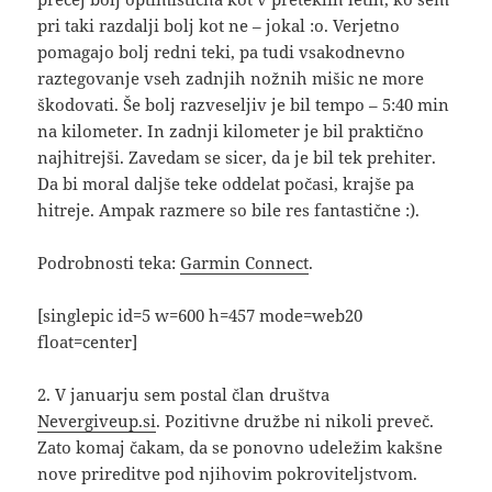
pri taki razdalji bolj kot ne – jokal :o. Verjetno
pomagajo bolj redni teki, pa tudi vsakodnevno
raztegovanje vseh zadnjih nožnih mišic ne more
škodovati. Še bolj razveseljiv je bil tempo – 5:40 min
na kilometer. In zadnji kilometer je bil praktično
najhitrejši. Zavedam se sicer, da je bil tek prehiter.
Da bi moral daljše teke oddelat počasi, krajše pa
hitreje. Ampak razmere so bile res fantastične :).
Podrobnosti teka:
Garmin Connect
.
[singlepic id=5 w=600 h=457 mode=web20
float=center]
2. V januarju sem postal član društva
Nevergiveup.si
. Pozitivne družbe ni nikoli preveč.
Zato komaj čakam, da se ponovno udeležim kakšne
nove prireditve pod njihovim pokroviteljstvom.