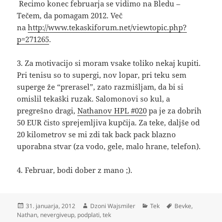
Recimo konec februarja se vidimo na Bledu –
Tečem, da pomagam 2012. Več
na
http://www.tekaskiforum.net/viewtopic.php?
p=271265
.
3. Za motivacijo si moram vsake toliko nekaj kupiti.
Pri tenisu so to supergi, nov lopar, pri teku sem
superge že “prerasel”, zato razmišljam, da bi si
omislil tekaški ruzak. Salomonovi so kul, a
pregrešno dragi,
Nathanov HPL #020
pa je za dobrih
50 EUR čisto sprejemljiva kupčija. Za teke, daljše od
20 kilometrov se mi zdi tak back pack blazno
uporabna stvar (za vodo, gele, malo hrane, telefon).
4. Februar, bodi dober z mano ;).
Objavljeno
Avtor
Kategorije
Oznake
31. januarja, 2012
Dzoni Wajsmiler
Tek
Bevke
,
dne
Nathan
,
nevergiveup
,
podplati
,
tek