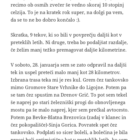
recimo ob osmih zvečer še vedno skoraj 10 stopinj
celzija. To je na kratek rok super, na dolgi pa vem,
da se to ne bo dobro končalo :).
Skratka, 9 tekov, ki so bili v povprečju daljši kot v
preteklih letih. Ni druge, treba bo podaljšat razdalje,
če želim manj težko premagovat daljše kilometrine.
V soboto, 28. januarja sem se zato odpravil na daljši
tek in uspel preteči malo manj kot 28 kilometrov.
Izbrana trasa teka mi je res kul. Grem čez tankovsko
mimo Gromove Stare Vrhnike do Ligojne. Potem pa
se tam čez spustim na Drenov Grič. To pot sem tekel
še naprej po stari železniški progi do obnovljenega
mostu pa še malo naprej, kjer sem prečkal avtocesto.
Potem pa Bevke-Blatna Brezovica (zadaj v klanec in
čez pokopališče)-Sinja Gorica. Povratek spet čez
tankovsko. Podplati so sicer boleli, a bolečina je bila
precej bolj optimistična kot v preteklih letih, ko sem