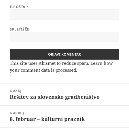
E-POŠTA
*
SPLETIŠČE
This site uses Akismet to reduce spam.
Learn how
your comment data is processed.
Navigacija
NAZAJ
prispevka
Rešitev za slovensko gradbeništvo
Prejšnji
prispevek:
NAPREJ
8. februar – kulturni praznik
Naslednji
prispevek: