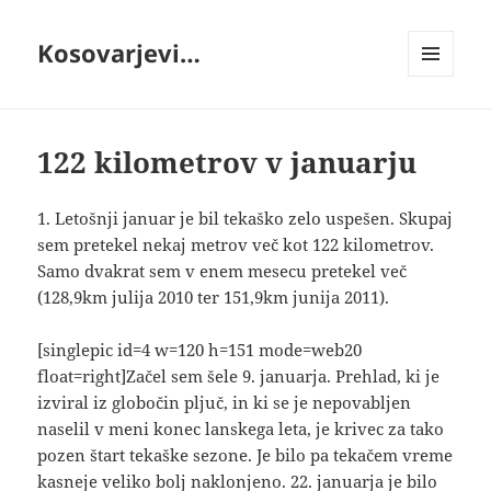
Kosovarjevi…
MENI
IN
GRADNIKI
122 kilometrov v januarju
1. Letošnji januar je bil tekaško zelo uspešen. Skupaj
sem pretekel nekaj metrov več kot 122 kilometrov.
Samo dvakrat sem v enem mesecu pretekel več
(128,9km julija 2010 ter 151,9km junija 2011).
[singlepic id=4 w=120 h=151 mode=web20
float=right]Začel sem šele 9. januarja. Prehlad, ki je
izviral iz globočin pljuč, in ki se je nepovabljen
naselil v meni konec lanskega leta, je krivec za tako
pozen štart tekaške sezone. Je bilo pa tekačem vreme
kasneje veliko bolj naklonjeno. 22. januarja je bilo