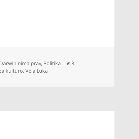
Kategorije
Oznake
Darwin nima prav
,
Politika
8.
za kulturo
,
Vela Luka