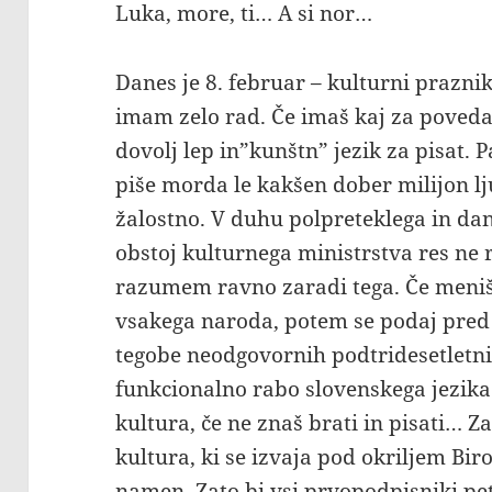
Luka, more, ti… A si nor…
Danes je 8. februar – kulturni praznik
imam zelo rad. Če imaš kaj za povedat
dovolj lep in”kunštn” jezik za pisat. 
piše morda le kakšen dober milijon lj
žalostno. V duhu polpreteklega in da
obstoj kulturnega ministrstva res ne
razumem ravno zaradi tega. Če meniš,
vsakega naroda, potem se podaj pred M
tegobe neodgovornih podtridesetletni
funkcionalno rabo slovenskega jezika.
kultura, če ne znaš brati in pisati… Z
kultura, ki se izvaja pod okriljem Bir
namen. Zato bi vsi prvopodpisniki
pe