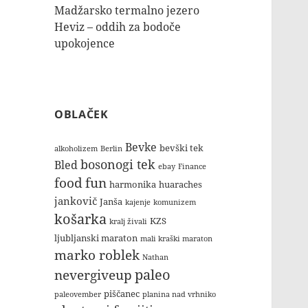
Madžarsko termalno jezero
Heviz – oddih za bodoče
upokojence
OBLAČEK
Bevke
bevški tek
alkoholizem
Berlin
bosonogi tek
Bled
ebay
Finance
food
fun
harmonika
huaraches
jankovič
Janša
kajenje
komunizem
košarka
KZS
kralj živali
ljubljanski maraton
mali kraški maraton
marko roblek
Nathan
paleo
nevergiveup
piščanec
paleovember
planina nad vrhniko