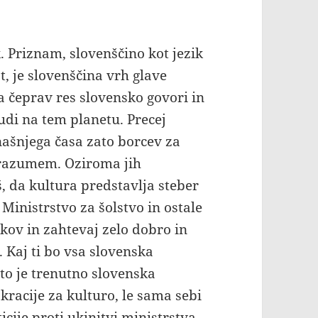
. Priznam, slovenščino kot jezik
, je slovenščina vrh glave
Pa čeprav res slovensko govori in
udi na tem planetu. Precej
našnjega časa zato borcev za
 razumem. Oziroma jih
 da kultura predstavlja steber
inistrstvo za šolstvo in ostale
kov in zahtevaj zelo dobro in
 Kaj ti bo vsa slovenska
ato je trenutno slovenska
okracije za kulturo, le sama sebi
ticije proti ukinitvi ministrstva