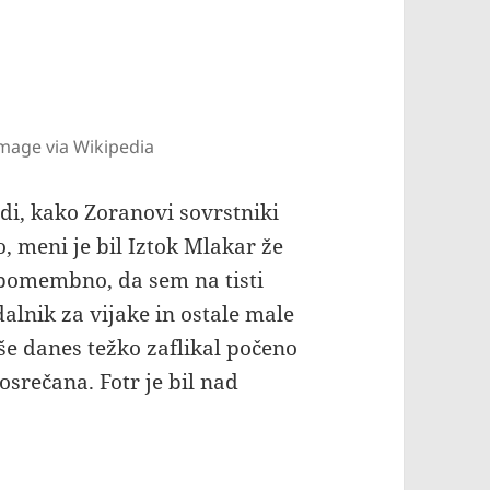
mage via Wikipedia
udi, kako Zoranovi sovrstniki
o, meni je bil Iztok Mlakar že
nepomembno, da sem na tisti
alnik za vijake in ostale male
še danes težko zaflikal počeno
osrečana. Fotr je bil nad