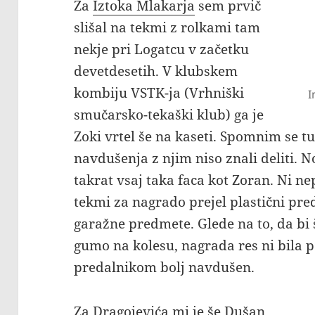
Za
Iztoka Mlakarja
sem prvič
slišal na tekmi z rolkami tam
nekje pri Logatcu v začetku
devetdesetih. V klubskem
kombiju VSTK-ja (Vrhniški
I
smučarsko-tekaški klub) ga je
Zoki vrtel še na kaseti. Spomnim se t
navdušenja z njim niso znali deliti. N
takrat vsaj taka faca kot Zoran. Ni 
tekmi za nagrado prejel plastični pred
garažne predmete. Glede na to, da bi 
gumo na kolesu, nagrada res ni bila p
predalnikom bolj navdušen.
Za
Dragojevića
mi je še
Dušan