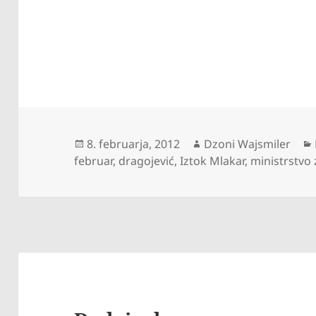
Objavljeno
Avtor
8. februarja, 2012
Dzoni Wajsmiler
dne
februar
,
dragojević
,
Iztok Mlakar
,
ministrstvo 