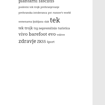
plantarni fasciitis
poslovni tek trojk
prehranjevanje
prehranska intoleranca
pst
runner's world
tek
semenarna ljubljana
slak
tek trojk
trg nepremičnin
turistica
vivo barefoot evo
volitve
zdravje
ZKSS
šport