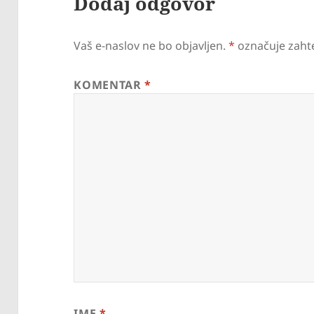
Dodaj odgovor
Vaš e-naslov ne bo objavljen.
*
označuje zaht
KOMENTAR
*
IME
*