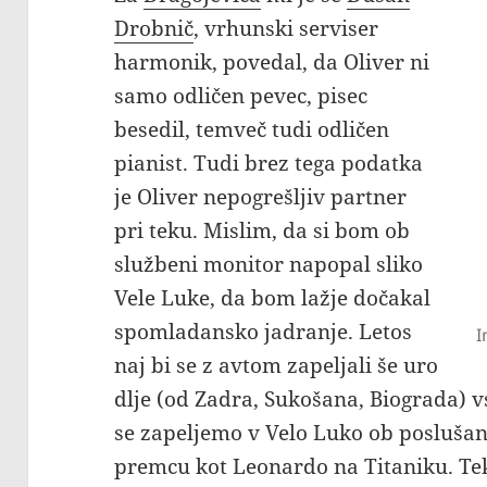
Drobnič
, vrhunski serviser
harmonik, povedal, da Oliver ni
samo odličen pevec, pisec
besedil, temveč tudi odličen
pianist. Tudi brez tega podatka
je Oliver nepogrešljiv partner
pri teku. Mislim, da si bom ob
službeni monitor napopal sliko
Vele Luke, da bom lažje dočakal
spomladansko jadranje. Letos
I
naj bi se z avtom zapeljali še uro
dlje (od Zadra, Sukošana, Biograda) vs
se zapeljemo v Velo Luko ob posluša
premcu kot Leonardo na Titaniku. Tek 