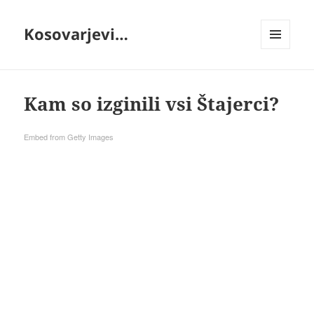
Kosovarjevi…
MENI
IN
GRADNIKI
Kam so izginili vsi Štajerci?
Embed from Getty Images