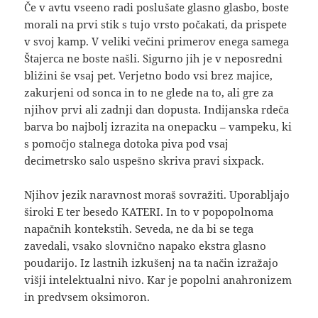
Če v avtu vseeno radi poslušate glasno glasbo, boste
morali na prvi stik s tujo vrsto počakati, da prispete
v svoj kamp. V veliki večini primerov enega samega
Štajerca ne boste našli. Sigurno jih je v neposredni
bližini še vsaj pet. Verjetno bodo vsi brez majice,
zakurjeni od sonca in to ne glede na to, ali gre za
njihov prvi ali zadnji dan dopusta. Indijanska rdeča
barva bo najbolj izrazita na onepacku – vampeku, ki
s pomočjo stalnega dotoka piva pod vsaj
decimetrsko salo uspešno skriva pravi sixpack.
Njihov jezik naravnost moraš sovražiti. Uporabljajo
široki E ter besedo KATERI. In to v popopolnoma
napačnih kontekstih. Seveda, ne da bi se tega
zavedali, vsako slovnično napako ekstra glasno
poudarijo. Iz lastnih izkušenj na ta način izražajo
višji intelektualni nivo. Kar je popolni anahronizem
in predvsem oksimoron.