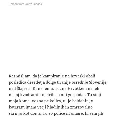
Embed from Getty Images
Razmišljam, da je kampiranje na hrvaški obali
posledica desetletja dolge tiranije osrednje Slovenije
nad Štajerci. Ki ne jenja. Tu, na Hrvaškem na teh
nekaj kvadratnih metrih so oni gospodar. Tu stoji
moja komaj vozna prikolica, tu je baldahin, v
katErEm imam večji hladilnik in zmrzovalno
skrinjo kot doma. Tu so police in omare, ki sem jih