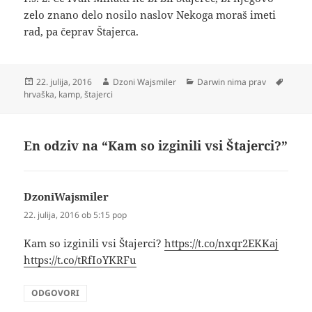
zelo znano delo nosilo naslov Nekoga moraš imeti
rad, pa čeprav Štajerca.
Objavljeno
Avtor
Kategorije
Oznak
22. julija, 2016
Dzoni Wajsmiler
Darwin nima prav
dne
hrvaška
,
kamp
,
štajerci
En odziv na “Kam so izginili vsi Štajerci?”
DzoniWajsmiler
pravi:
22. julija, 2016 ob 5:15 pop
Kam so izginili vsi Štajerci?
https://t.co/nxqr2EKKaj
https://t.co/tRfIoYKRFu
ODGOVORI