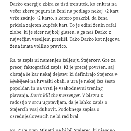
Darko energijo zbira za tisti trenutek, ko enkrat na
večer zbere pogum in ženi na podlago nekaj +2 kart
vrže zadnjo +2 karto, s katero poskrbi, da žena
pridela zajeten kupček kart. To je edini ženin rafal
zlobe, ki je sicer najbolj glasen, a ga naš Darko z
največjim veseljem presliši. Tako Darko kot njegova
žena imata volilno pravico.
P.s. ta zapis ni namenjen žaljenju Štajercev. Gre za
precej faktografski zapis. Ki je precej površen, saj
obstaja še kar nekaj dejstev, ki definirajo Štajerca
v
Ljubljani
na hrvaški obali, a ura je nekaj čez šesto
popoldan in na vrsti je vsakodnevni trening
plavanja.
Don’t kill the messenger.
V bistvu z
radostjo v srcu ugotavljam, da je lahko zapis o
Štajercih vsaj duhovit. Podobnega zapisa o
osrednjeslovencih ne bi rad bral.
P.s. 2: Če Ivan Minatti ne bi bil Štajerec, bi njegovo