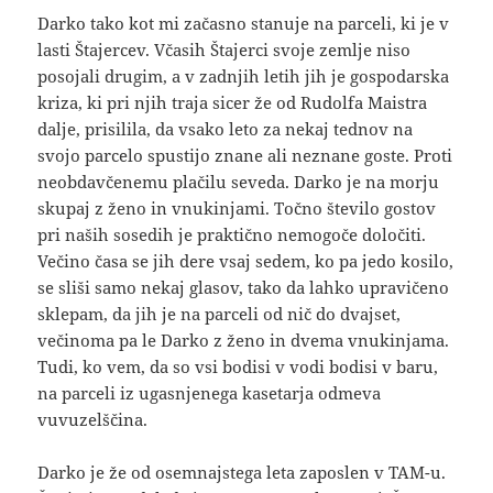
Darko tako kot mi začasno stanuje na parceli, ki je v
lasti Štajercev. Včasih Štajerci svoje zemlje niso
posojali drugim, a v zadnjih letih jih je gospodarska
kriza, ki pri njih traja sicer že od Rudolfa Maistra
dalje, prisilila, da vsako leto za nekaj tednov na
svojo parcelo spustijo znane ali neznane goste. Proti
neobdavčenemu plačilu seveda. Darko je na morju
skupaj z ženo in vnukinjami. Točno število gostov
pri naših sosedih je praktično nemogoče določiti.
Večino časa se jih dere vsaj sedem, ko pa jedo kosilo,
se sliši samo nekaj glasov, tako da lahko upravičeno
sklepam, da jih je na parceli od nič do dvajset,
večinoma pa le Darko z ženo in dvema vnukinjama.
Tudi, ko vem, da so vsi bodisi v vodi bodisi v baru,
na parceli iz ugasnjenega kasetarja odmeva
vuvuzelščina.
Darko je že od osemnajstega leta zaposlen v TAM-u.