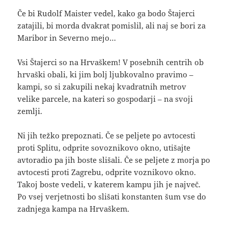
Če bi Rudolf Maister vedel, kako ga bodo Štajerci
zatajili, bi morda dvakrat pomislil, ali naj se bori za
Maribor in Severno mejo…
Vsi Štajerci so na Hrvaškem! V posebnih centrih ob
hrvaški obali, ki jim bolj ljubkovalno pravimo –
kampi, so si zakupili nekaj kvadratnih metrov
velike parcele, na kateri so gospodarji – na svoji
zemlji.
Ni jih težko prepoznati. Če se peljete po avtocesti
proti Splitu, odprite sovoznikovo okno, utišajte
avtoradio pa jih boste slišali. Če se peljete z morja po
avtocesti proti Zagrebu, odprite voznikovo okno.
Takoj boste vedeli, v katerem kampu jih je največ.
Po vsej verjetnosti bo slišati konstanten šum vse do
zadnjega kampa na Hrvaškem.