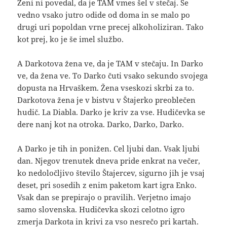
Ženi ni povedal, da je TAM vmes šel v stečaj. Še
vedno vsako jutro odide od doma in se malo po
drugi uri popoldan vrne precej alkoholiziran. Tako
kot prej, ko je še imel službo.
A Darkotova žena ve, da je TAM v stečaju. In Darko
ve, da žena ve. To Darko čuti vsako sekundo svojega
dopusta na Hrvaškem. Žena vseskozi skrbi za to.
Darkotova žena je v bistvu v Štajerko preoblečen
hudič. La Diabla. Darko je kriv za vse. Hudičevka se
dere nanj kot na otroka. Darko, Darko, Darko.
A Darko je tih in ponižen. Cel ljubi dan. Vsak ljubi
dan. Njegov trenutek dneva pride enkrat na večer,
ko nedoločljivo število Štajercev, sigurno jih je vsaj
deset, pri sosedih z enim paketom kart igra Enko.
Vsak dan se prepirajo o pravilih. Verjetno imajo
samo slovenska. Hudičevka skozi celotno igro
zmerja Darkota in krivi za vso nesrečo pri kartah.