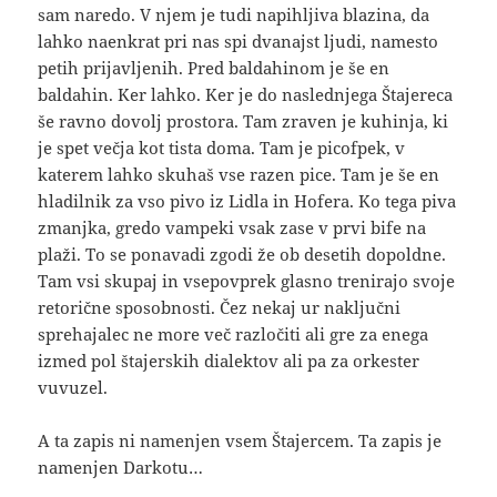
sam naredo. V njem je tudi napihljiva blazina, da
lahko naenkrat pri nas spi dvanajst ljudi, namesto
petih prijavljenih. Pred baldahinom je še en
baldahin. Ker lahko. Ker je do naslednjega Štajereca
še ravno dovolj prostora. Tam zraven je kuhinja, ki
je spet večja kot tista doma. Tam je picofpek, v
katerem lahko skuhaš vse razen pice. Tam je še en
hladilnik za vso pivo iz Lidla in Hofera. Ko tega piva
zmanjka, gredo vampeki vsak zase v prvi bife na
plaži. To se ponavadi zgodi že ob desetih dopoldne.
Tam vsi skupaj in vsepovprek glasno trenirajo svoje
retorične sposobnosti. Čez nekaj ur naključni
sprehajalec ne more več razločiti ali gre za enega
izmed pol štajerskih dialektov ali pa za orkester
vuvuzel.
A ta zapis ni namenjen vsem Štajercem. Ta zapis je
namenjen Darkotu…