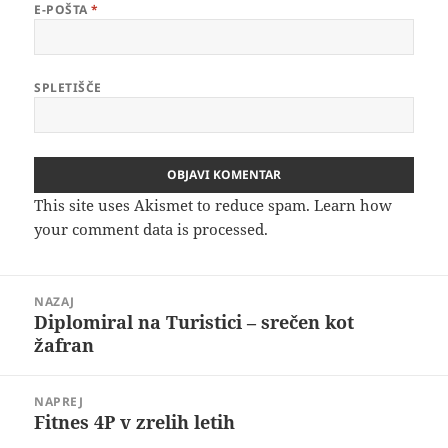
E-POŠTA
*
SPLETIŠČE
This site uses Akismet to reduce spam.
Learn how
your comment data is processed.
Navigacija
NAZAJ
prispevka
Diplomiral na Turistici – srečen kot
Prejšnji
žafran
prispevek:
NAPREJ
Fitnes 4P v zrelih letih
Naslednji
prispevek: