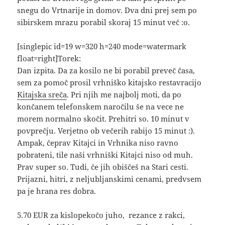
snegu do Vrtnarije in domov. Dva dni prej sem po
sibirskem mrazu porabil skoraj 15 minut več :o.
[singlepic id=19 w=320 h=240 mode=watermark
float=right]Torek:
Dan izpita. Da za kosilo ne bi porabil preveč časa,
sem za pomoč prosil vrhniško kitajsko restavracijo
Kitajska sreča
. Pri njih me najbolj moti, da po
končanem telefonskem naročilu še na vece ne
morem normalno skočit. Prehitri so. 10 minut v
povprečju. Verjetno ob večerih rabijo 15 minut :).
Ampak, čeprav Kitajci in Vrhnika niso ravno
pobrateni, tile naši vrhniški Kitajci niso od muh.
Prav super so. Tudi, če jih obiščeš na Stari cesti.
Prijazni, hitri, z neljubljanskimi cenami, predvsem
pa je hrana res dobra.
5.70 EUR za kislopekočo juho, rezance z rakci,