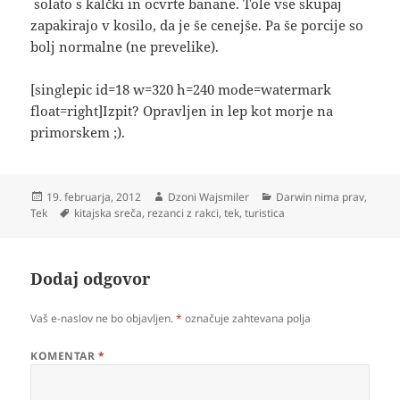
solato s kalčki in ocvrte banane. Tole vse skupaj
zapakirajo v kosilo, da je še cenejše. Pa še porcije so
bolj normalne (ne prevelike).
[singlepic id=18 w=320 h=240 mode=watermark
float=right]Izpit? Opravljen in lep kot morje na
primorskem ;).
Objavljeno
Avtor
Kategorije
19. februarja, 2012
Dzoni Wajsmiler
Darwin nima prav
,
dne
Oznake
Tek
kitajska sreča
,
rezanci z rakci
,
tek
,
turistica
Dodaj odgovor
Vaš e-naslov ne bo objavljen.
*
označuje zahtevana polja
KOMENTAR
*