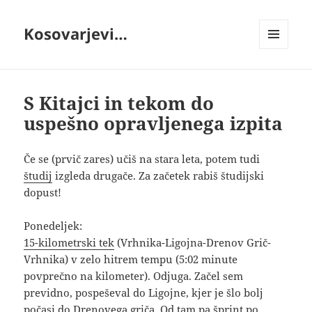
Kosovarjevi…
MENI
IN
GRADNIKI
S Kitajci in tekom do
uspešno opravljenega izpita
Če se (prvič zares) učiš na stara leta, potem tudi
študij
izgleda drugače. Za začetek rabiš študijski
dopust!
Ponedeljek:
15-kilometrski tek
(Vrhnika-Ligojna-Drenov Grič-
Vrhnika) v zelo hitrem tempu (5:02 minute
povprečno na kilometer). Odjuga. Začel sem
previdno, pospeševal do Ligojne, kjer je šlo bolj
počasi do Drenovega griča. Od tam pa šprint po